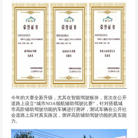
今年的大赛全新升级，尤其在智能驾驶板块，首次在公开
道路上设立“城市NOA领航辅助驾驶比赛”，针对搭载城
市高阶辅助驾驶功能的车辆进行测评，测试车辆在公开社
会道路上应对真实路况，测评高阶辅助驾驶功能的真实能
力。