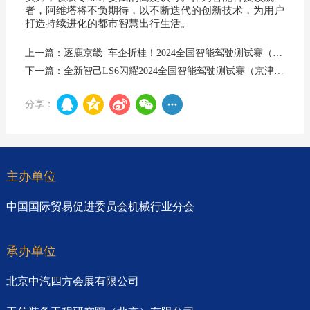
者，阿维塔将不负期待，以不断迭代的创新技术，为用户
打造持续进化的都市智慧出行生活。
上一篇：逐鹿京畿 车企折桂！2024全国智能驾驶测试赛（京津冀）在北京亦庄、顺义成功举办
下一篇：全新智己LS6闪耀2024全国智能驾驶测试赛（京津冀），荣获城市NOA专项赛优胜奖
分享：
主办单位
中国国际贸易促进委员会机械行业分会
承办单位
北京中汽四方会展有限公司