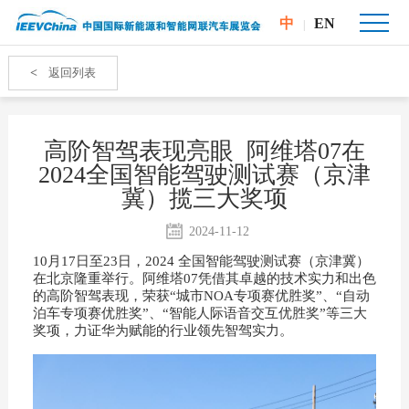
中
EN
|
<
返回列表
高阶智驾表现亮眼 阿维塔07在
2024全国智能驾驶测试赛（京津
冀）揽三大奖项
2024-11-12
10月17日至23日，2024 全国智能驾驶测试赛（京津冀）
在北京隆重举行。阿维塔07凭借其卓越的技术实力和出色
的高阶智驾表现，荣获“城市NOA专项赛优胜奖”、“自动
泊车专项赛优胜奖”、“智能人际语音交互优胜奖”等三大
奖项，力证华为赋能的行业领先智驾实力。