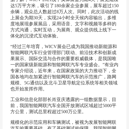
达5万平方米，吸引了180余家企业参展，展车超过150
余辆，观众总人数超过8万人次。同时，此次活动的线
上展会为期30天，实现24小时全天候内容输出，多维
度地展现参展展品，采用语音、文字和视频等多样的
方式沟通，实时互动，为展商、观众提供线上线下一
体化的沉浸式互动体验。
“经过三年培育，WICV展会已成为我国推动新能源和
智能网联汽车行业管理部门联动、前沿技术和创新成
果展示、国际交流与合作的重要权威载体，是我国唯
一的国家级新能源和智能网联汽车专业盛会。”有业内
专家介绍说，近年来，在国家政策的大力推动下，全
国各地均在加紧进行智能网联汽车的示范推广，路网
规模、5G通信以及北斗卫星导航定位系统等相关领域
也开始发挥作用。
工业和信息化部部长肖亚庆透露的一组数据显示，目
前，我国智能网联汽车全国开放测试区域超过5000平
方公里，测试总里程超过500万公里。
规模化的示范应用和车辆测试，被视为发展智能网联
汽车的重要基础。有了基础测试的保障，我国智能网