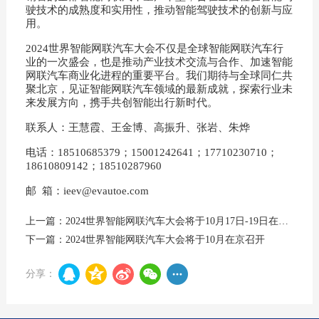
驶技术的成熟度和实用性，推动智能驾驶技术的创新与应
用。
2024世界智能网联汽车大会不仅是全球智能网联汽车行
业的一次盛会，也是推动产业技术交流与合作、加速智能
网联汽车商业化进程的重要平台。我们期待与全球同仁共
聚北京，见证智能网联汽车领域的最新成就，探索行业未
来发展方向，携手共创智能出行新时代。
联系人：王慧霞、王金博、高振升、张岩、朱烨
电话：18510685379；15001242641；17710230710；
18610809142；18510287960
邮 箱：ieev@evautoe.com
上一篇：2024世界智能网联汽车大会将于10月17日-19日在京召开
下一篇：2024世界智能网联汽车大会将于10月在京召开
分享：