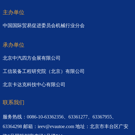
主办单位
中国国际贸易促进委员会机械行业分会
承办单位
北京中汽四方会展有限公司
工信装备工程研究院（北京）有限公司
北京卡达克科技中心有限公司
联系我们
服务热线：0086-10-63362356、63361277、63367955、
63364298 邮箱：ieev@evautoe.com 地址：北京市丰台区广安