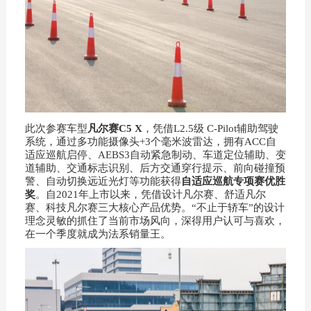
此次参赛车型
凡尔赛C5 X
，凭借L2.5级 C-Pilot辅助驾驶
系统，通过多功能摄像头+3个毫米波雷达，拥有ACC自
适应巡航启停、AEBS3自动紧急制动、车道定位辅助、变
道辅助、交通标志识别、后方交通穿行提示、前向碰撞预
警、自动切换远近光灯等功能获得
自适应巡航专项赛优胜
奖
。自2021年上市以来，凭借设计凡尔赛、舒适凡尔
赛、科技凡尔赛三大核心产品优势。“不止于轿车”的设计
理念灵敏的抓住了当前市场风向，深得用户认可与喜欢，
在一个季度就成为法系销量王。