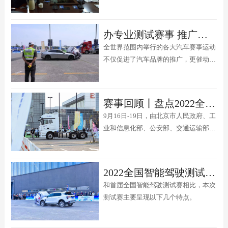
会在北京顺利召开。中国国际贸易促进
会、中国计算机用户协会创新技术...
委员会机械行业分会会长周卫东，中国
汽车工业咨询委员会委员、工业和信息
办专业测试赛事 推广汽车智能技术“优等生”
化部产业政策司副巡视员李万里，中国
全世界范围内举行的各大汽车赛事运动
汽车工业咨询委员会副秘书长支敏，中
不仅促进了汽车品牌的推广，更催动汽
国汽车工业协会副秘书长陈士华，北方
车技术的成熟，对汽车行业发展意义非
工...
凡。本田、丰田、三菱等许多品牌通过
参加F1、WRC等顶级汽车赛事在赛场
赛事回顾丨盘点2022全国智能驾驶测试赛获奖企业都有哪些“绝活儿”
上磨练了技术，反哺民用版本。随着电
9月16日-19日，由北京市人民政府、工
动化、智能化的到来，全球汽车产业的
业和信息化部、公安部、交通运输部和
变革浪潮比想象中更为汹涌，对应的智
中国科协共同主办的2022世界智能网联
能驾驶...
汽车大会在北京中国国际展览中心（顺
义馆）举行，同期举办了2022全国智能
2022全国智能驾驶测试赛 背后三大特点
驾驶测试赛总决赛等一系列配套活动。
和首届全国智能驾驶测试赛相比，本次
本届测试赛中，参赛队伍不仅数量创新
测试赛主要呈现以下几个特点。
高，而且相较于去年参赛队伍和...