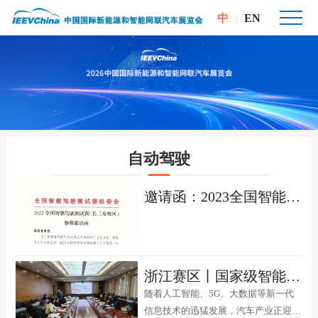
中
EN
|
自动驾驶
邀请函：2023全国智能驾驶测试赛（长三角赛区）
浙江赛区丨国家级智能驾驶分区赛有望落户德清
随着人工智能、5G、大数据等新一代
信息技术的迅猛发展，汽车产业正迎来