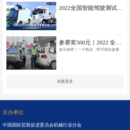
2022全国智能驾驶测试赛总决赛在京打响
参赛奖500元｜2022 全国智能驾驶测试赛北京赛区9月12日举行｜车主招募ing
放马来吧！一个电话，即可报名参赛‍
加载更多
主办单位
中国国际贸易促进委员会机械行业分会