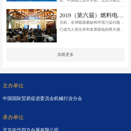
会、中国电工技术学会、北京市顺义区
人民政府、中国汽车零部件工业有限公
2019（第六届）燃料电池汽车产业发展高峰论坛
司主办的新能源和智能网联汽车供应链
合作交流会将于2021年9月26日在中国
当前，全球能源紧缺和环境污染问题，
国际展览中心（新馆）举行
已成为人类生存和发展面临的两大挑
战。世界以化石能源为主的传统能源发
展方式已经难以为继，人类必须寻找新
的发展方式，以应对环境的严峻挑战。
加载更多
氢是公认的清洁能源载体，作为多能源
传输和融合交互的纽带，未来清洁低碳
能源系统的核心之一，氢能发展已经成
为全球能源技术革命的重要方向，而氢
主办单位
燃料电池应用的发展对氢能的普及发展
则起到至关重要的作用。
中国国际贸易促进委员会机械行业分会
承办单位
北京中汽四方会展有限公司