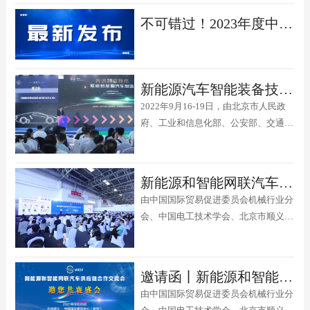
起，已连续成功举办六届。2024世界智
不可错过！2023年度中汽四方国际国内会展活动一览表
能网联汽车大会由工业和信息化部、交
通运输部、北京市人民政府共同主办，
将于10月17-19日在北京召开。大会
以“协同并进 智行未来——共享智...
新能源汽车智能装备技术论坛及专区展示活动圆满成功！
2022年9月16-19日，由北京市人民政
府、工业和信息化部、公安部、交通运
输部和中国科协共同主办的世界智能网
联汽车大会暨第九届中国国际新能源和
智能网联汽车展览会（WICV2022）在
新能源和智能网联汽车供应链合作交流会在京召开
中国国际展览馆（顺义展馆）圆满举
由中国国际贸易促进委员会机械行业分
行。AMTech2023主办单位携手
会、中国电工技术学会、北京市顺义区
WICV2022主办单位于9...
人民政府、中国汽车零部件工业有限公
司主办的新能源和智能网联汽车供应链
合作交流会于2021年9月26日在中国国
邀请函丨新能源和智能网联汽车供应链合作交流会邀您共襄盛会
际展览中心（新馆）举行。
由中国国际贸易促进委员会机械行业分