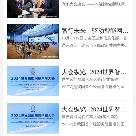
汽车大会边会5——“构建智能网联新能
主办，北京中汽四方会展有限公司、
源汽车产业创新生态圈”（以下简称“会
宜...
议”）在北京北人亦创国际会展中心南
会议中心成功举行。
智行未来：驱动智能网联汽车发展的“向新力” 2024世界智能网联汽车大会同期边会4成功举办
10月17-19日，由工业和信息化部、交
通运输部、北京市人民政府共同主办的
2024世界智能网联汽车大会在北京亦庄
北人亦创国际会展中心隆重举办。19
日，大会同期边会4“智行未来：驱动智
大会纵览 | 2024世界智能网联汽车大会主题峰会2议程公布
能网联汽车发展的‘向新力’”在北人亦创
世界智能网联汽车大会(英文简称
国际会展中心C 馆一层大会议厅成功举
WICV)是我国首个经国务院批准的国家
办。边会4由中国国际贸易...
级智能网联汽车专业会议，自2018年
起，已连续成功举办六届。2024世界智
大会纵览 | 2024世界智能网联汽车大会主题峰会1议程公布
能网联汽车大会由工业和信息化部、交
通运输部、北京市人民政府共同主办，
世界智能网联汽车大会(英文简称
将于10月17-19日在北京召开。大会
WICV)是我国首个经国务院批准的国家
以“协同并进 智行未来——共享智...
级智能网联汽车专业会议，自2018年