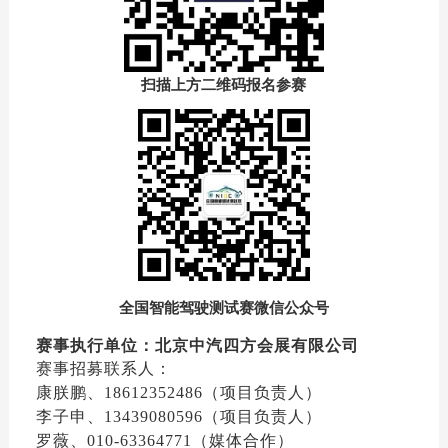
扫描上方二维码报名参赛
全国智能驾驶测试赛微信公众号
赛事执行单位：北京中汽四方会展有限公司
赛事招募联系人：
康朕鹏、18612352486（项目负责人）
李子申、13439080596（项目负责人）
罗薇、010-63364771（媒体合作）