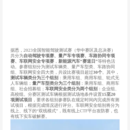
据悉，2023全国智能驾驶测试赛（华中赛区及总决赛）
共分为
自动驾驶专项赛、量产车专项赛、车路协同专项
赛、车联网安全专项赛
，
新能源汽车“赛道日”
等特色活
动。参赛组别分为测试车辆类、量产车型类、车路协同
组、车联网安全四大类，共设比赛项目超过
30个
。其中，
测试车辆类分为三个组别
：乘用车组、商用车组、轮式无
人车辆组；
量产车型类分为三个组别
：乘用车组、商用车
组、社会招募组；
车联网安全类分为两个组别
：企业组、
高校组。分赛区测试车辆根据测试场地条件设置
15至20
项测试项目
，要求各组别参赛队在规定时间内完成所有测
试项目，根据完成情况进行评分。车联网安全组别将分为
线上、线下的“双线模式”，既有线上CTF平台攻防赛，也
有线下实车破解赛。