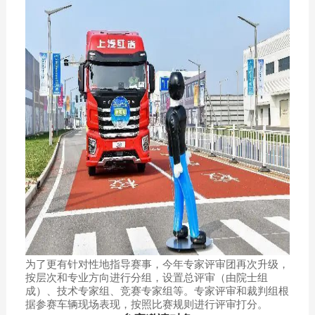
为了更有针对性地指导赛事，今年专家评审团再次升级，
按层次和专业方向进行分组，设置总评审（由院士组
成）、技术专家组、竞赛专家组等。专家评审和裁判组根
据参赛车辆现场表现，按照比赛规则进行评审打分。