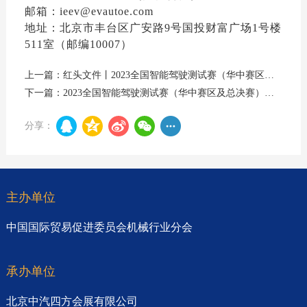
邮箱：ieev@evautoe.com
地址：北京市丰台区广安路9号国投财富广场1号楼
511室（邮编10007）
上一篇：红头文件丨2023全国智能驾驶测试赛（华中赛区）参赛邀请函
下一篇：2023全国智能驾驶测试赛（华中赛区及总决赛）都有谁参赛？11月武汉揭晓
分享：
主办单位
中国国际贸易促进委员会机械行业分会
承办单位
北京中汽四方会展有限公司