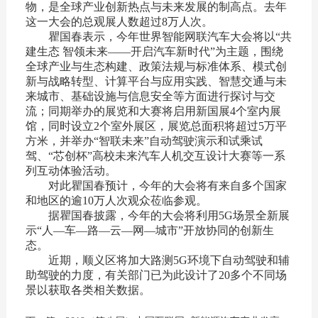
物，是全球产业创新热点与未来发展的制高点。去年
这一大会的总观展人数超过8万人次。
瞿国春表示，今年世界智能网联汽车大会将以“共
建生态 智领未来——开启汽车新时代”为主题，围绕
全球产业与生态构建、政策法规与标准体系、模式创
新与战略转型、计算平台与应用实践、智慧交通与未
来城市、基础设施与信息安全等方面进行探讨与交
流；同期举办的展览和大赛将启用新国展4个室内展
馆，同时设立2个室外展区，展览总面积将超过5万平
方米，并举办“智联未来”自动驾驶演示和试乘试
驾、“芯创杯”高校未来汽车人机交互设计大赛等一系
列互动体验活动。
对此瞿国春预计，今年的大会将有来自多个国家
和地区的逾10万人次观众莅临参观。
据瞿国春披露，今年的大会将利用5G场景全新展
示“人—车—路—云—网—城市”开放协同的创新生
态。
近期，顺义区将加大路测5G环境下自动驾驶和辅
助驾驶的力度，有关部门已为此设计了20多个不同场
景以获取各类相关数据。