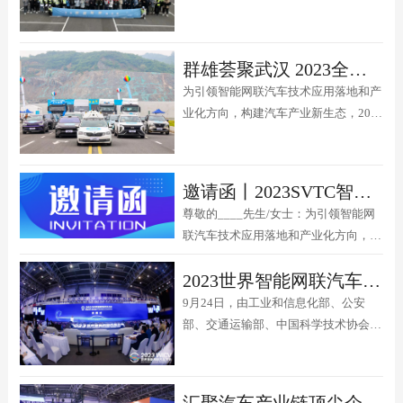
经开区举办，同期举行了隆重的开幕
破3000万辆，新能源汽车占比...
式、颁奖仪式以及SVTC智能电动汽车
链合作交流会等配套活动。第十三届全
群雄荟聚武汉 2023全国智能驾驶测试赛总决赛11月底隆重举行
国政协经济委员会副主任、国家智能制
为引领智能网联汽车技术应用落地和产
造专家委员会主任、工业和信息化部原
业化方向，构建汽车产业新生态，2023
副部长苏波，武汉市委常委、武...
全国智能驾驶测试赛（以下简称“大
赛”）于2023年3月正式启动，4月起在
全国各地举办预赛、区域赛，现计划于
邀请函丨2023SVTC智能电动汽车产业链合作交流会
2023年11月24日-26日在武汉智能网联
尊敬的____先生/女士：为引领智能网
汽车测试场举办2023全国智能驾驶测试
联汽车技术应用落地和产业化方向，构
赛华中赛区及总决赛。...
建汽车产业新生态，助力实施《湖北省
2023世界智能网联汽车大会展览会胜利闭幕
突破性发展新能源与智能网联汽车产业
三年行动方案(2022-2024年)》和《武
9月24日，由工业和信息化部、公安
汉经开区新能源与智能网联汽车产业战
部、交通运输部、中国科学技术协会、
略提升行动方案（2023-2025年）》，
北京市人民政府共同主办的2023世界智
2023全国智能驾驶...
能网联汽车大会展览会在北京胜利闭
幕。
汇聚汽车产业链顶尖企业 2023世界智能网联汽车大会暨展览会成为行业风向标