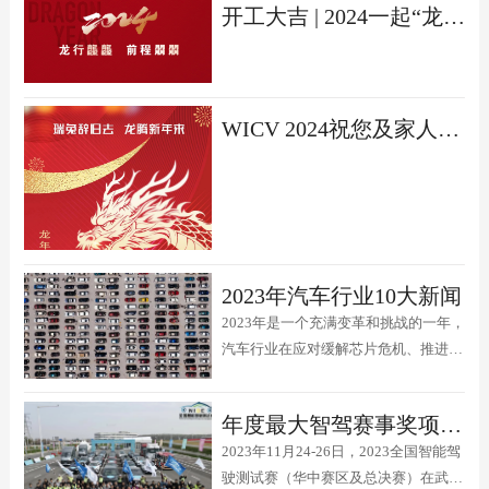
开工大吉 | 2024一起“龙”腾四海
中心（顺义馆）举办。大会同期举办中
国国际新能源和智能网联汽车展览会，
2024全国智能驾驶测试赛...
WICV 2024祝您及家人龙年大吉，新春快乐！
2023年汽车行业10大新闻
2023年是一个充满变革和挑战的一年，
汽车行业在应对缓解芯片危机、推进能
源转型、加快技术创新等方面取得了不
俗的成绩，也面临了激烈的竞争和调
年度最大智驾赛事奖项揭榜，2023全国智能驾驶测试赛（总决赛）圆满收官
整。以下是新能汽车整理的2023年汽车
2023年11月24-26日，2023全国智能驾
行业的10大新闻，让我们一起回顾这一
驶测试赛（华中赛区及总决赛）在武汉
年的精彩时刻。1. 中国汽车产销首次突