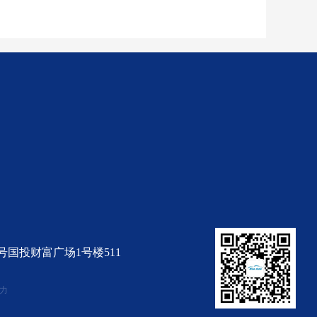
广安路9号国投财富广场1号楼511
力