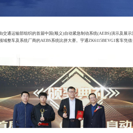
间，由交通运输部组织的首届中国(顺义)自动紧急制动系统(AEBS)演示及
整车及系统厂商的AEBS系统比拼大赛。宇通ZK6115BEVG1客车凭