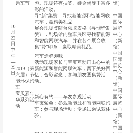
购车节
包。现场还有抽奖、砸金蛋等丰富多
馆）
彩的活动。
寻“新”集赞，寻找新能源和智能网联
中国
汽车，赢精美礼品
国际
10
展会现场登陆台领取表格《寻“新”集
展览
月
赞》，到场馆内整车展区寻找新能源
中心
22
和智能网联汽车，并在各个展台收
（新
日
集“赞”印章，赢取精美礼品。
馆）
中
中国
午
汽车涂鸦趣味
国际
—
活动现场家长与宝宝互动画出心中的
展览
25
2019（第
新能源和智能网联汽车，留下美好回
中心
日
六届）节
忆，合影留念，参与朋友圈集赞活
（新
能环保汽
动。
馆）
车
中国
宝贝嘉年
新心有约——车友参观活动
国际
华系列活
车友聚会；参观新能源和智能网联汽
展览
动
车；参与现场活动；专场试乘试驾体
中心
验。
（新
馆）
中国