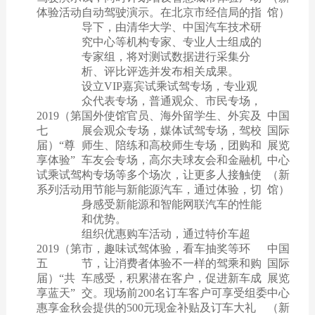
体验活动
自动驾驶演示。在北京市经信局的指
馆）
导下，由清华大学、中国汽车技术研
究中心等机构专家、专业人士组成的
专家组，将对测试数据进行采集分
析、评比评选并发布相关成果。
设立VIP嘉宾试乘试驾专场，专业观
众代表专场，普通观众、市民专场，
2019（第
国外使馆官员、海外留学生、外宾及
中国
七
展会观众专场，媒体试驾专场，驾校
国际
届）“尊
师生、陪练和高校师生专场，团购和
展览
享体验”
车友会专场，高尔夫球友会和金融机
中心
试乘试驾
构专场等多个场次，让更多人接触使
（新
系列活动
用节能与新能源汽车，通过体验，切
馆）
身感受新能源和智能网联汽车的性能
和优势。
组织优惠购车活动，通过特价车超
2019（第
市，趣味试驾体验，看车抽奖等环
中国
五
节，让消费者体验不一样的驾乘和购
国际
届）“共
车感受，积累潜在客户，促进新车成
展览
享蓝天”
交。现场前200名订车客户可享受组委
中心
惠享金秋
会提供的500元现金补贴及订车大礼
（新