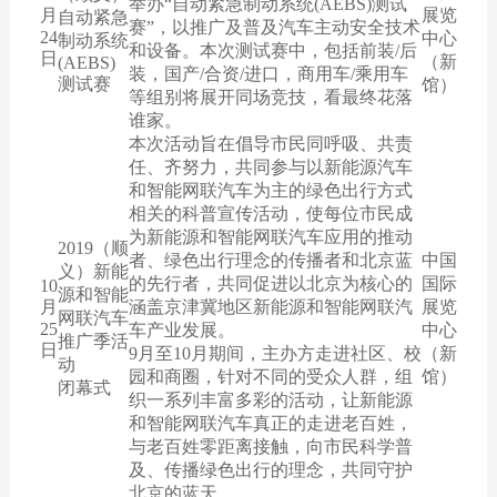
举办“自动紧急制动系统(AEBS)测试
月
展览
自动紧急
赛”，以推广及普及汽车主动安全技术
24
中心
制动系统
和设备。本次测试赛中，包括前装/后
日
（新
(AEBS)
装，国产/合资/进口，商用车/乘用车
测试赛
馆）
等组别将展开同场竞技，看最终花落
谁家。
本次活动旨在倡导市民同呼吸、共责
任、齐努力，共同参与以新能源汽车
和智能网联汽车为主的绿色出行方式
相关的科普宣传活动，使每位市民成
为新能源和智能网联汽车应用的推动
2019（顺
者、绿色出行理念的传播者和北京蓝
中国
义）新能
的先行者，共同促进以北京为核心的
国际
10
源和智能
月
涵盖京津冀地区新能源和智能网联汽
展览
网联汽车
25
车产业发展。
中心
推广季活
日
9月至10月期间，主办方走进社区、校
（新
动
园和商圈，针对不同的受众人群，组
馆）
闭幕式
织一系列丰富多彩的活动，让新能源
和智能网联汽车真正的走进老百姓，
与老百姓零距离接触，向市民科学普
及、传播绿色出行的理念，共同守护
北京的蓝天。