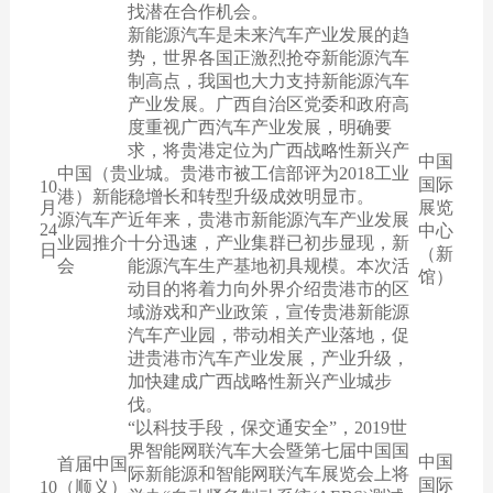
找潜在合作机会。
新能源汽车是未来汽车产业发展的趋
势，世界各国正激烈抢夺新能源汽车
制高点，我国也大力支持新能源汽车
产业发展。广西自治区党委和政府高
度重视广西汽车产业发展，明确要
求，将贵港定位为广西战略性新兴产
中国
中国（贵
业城。贵港市被工信部评为2018工业
国际
10
港）新能
稳增长和转型升级成效明显市。
月
展览
源汽车产
近年来，贵港市新能源汽车产业发展
24
中心
业园推介
十分迅速，产业集群已初步显现，新
日
（新
会
能源汽车生产基地初具规模。本次活
馆）
动目的将着力向外界介绍贵港市的区
域游戏和产业政策，宣传贵港新能源
汽车产业园，带动相关产业落地，促
进贵港市汽车产业发展，产业升级，
加快建成广西战略性新兴产业城步
伐。
“以科技手段，保交通安全”，2019世
界智能网联汽车大会暨第七届中国国
中国
首届中国
际新能源和智能网联汽车展览会上将
国际
10
（顺义）