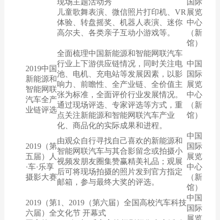
现场主题活动秀
国际
儿童歌舞表演、微信照片打印机、VR
展览
体验、转盘摇奖、机器人表演、迷你
中心
高尔夫、各类亲子互动小游戏等。
（新
馆）
全面梳理中国新能源和智能网联汽车
行业上下游供应链情况，同时关注电
中国
2019中国
池、电机、充电站等发展因素，以影
国际
新能源和
响力、前瞻性、全产业链、全价值主
展览
智能网联
张为标准，全面评价行业发展情况。
中心
汽车全产
通过现场评选、专家评选等方式，重
（新
业链评选
点关注新能源和智能网联汽车产业
馆）
化、商品化的实际成果和进程。
中国
由观众自行寻找自己喜欢的新能源和
2019（第
国际
智能网联汽车与其合影留念或拍摄小
五届）人
展览
视频发朋友圈集赞赢精美礼品；观展
·车·乐享
中心
后可将现场拍摄的照片发到官方指定
摄影大赛
（新
邮箱，参与最终大奖的评选。
馆）
中国
2019（第
1、2019（第六届）全国高校汽车科技
国际
六届）全
文化节 开幕式
展览