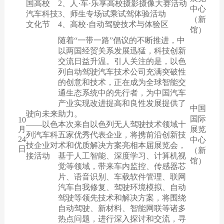
国高校
2、人·车·乐享高校摄影摄像大赛活动
中心
汽车科技
3、师生专场试乘试驾体验活动
（新
文化节
4、高校·自动驾驶技术与体验区
馆）
随着“一带一路”倡议的不断推进，中
以两国经贸关系发展迅猛，科技创新
交流日益升温。引人关注的是，以色
列自动驾驶汽车技术公司充满突破性
的创意和技术，正在成为全球智能交
通生态系统中的先行者，为中国汽车
产业实现改进提高和良性发展提供了
中国
驶向未来
助力。
国际
10
——以色
本次来自以色列无人驾驶技术领域十
月
展览
列汽车科
五家优秀代表企业，将携前沿创新技
24
中心
技企业对
术和优质解决方案亮相本届展览会，
日
（新
接活动
基于人工智能、深度学习、计算机视
馆）
觉等领域，带来车内监控、传感器芯
片、语音识别、车载软件管理、联网
汽车自我修复、驾驶环境模拟、自动
驾驶等领先技术和解决方案，将围绕
自动驾驶、新材料、智能网联等诸多
热点问题，进行深入探讨和交流，寻