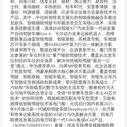
和、四海万联、优友互联、骏材、唐山通力、易普特、法
士特、量讯物联、丰田纺织、轻车时代、安普鲁薄膜、金
晟欣、纯源镀膜、清丽康、亿卓等企业展示其最新技术与
产品，其中，中信科智联首次展出的智能座舱融合车载信
息娱乐、智能辅助驾驶与车载语音交互等核心技术，实现
多系统数据互通；滴滴自动驾驶X广汽埃安新一代前装量
产自动驾驶车辆Gen 4、卡尔动力未来运输机器人；四维
图新展品涵盖智能驾驶、智能座舱、高精度导航、车规级
芯片等多个领域，携SA8620P中算力行泊一体解决方案、
快速审图平台、数据合规平台、众源更新平台；魔门塔首
次参展的“车位到车位”量产辅助驾驶技术，覆盖从出发车
位到目的车位的全场景，解决传统辅助驾驶“最后一公
里”痛点；华为携享界S9、问界M9智界亮相，此次还展示
了乾崑智驾、鸿蒙座舱两大核心解决方案品牌，覆盖智能
驾驶、智能座舱、智能车载光、智能车控、智能车云等汽
车智能化等领域的创新成果；星闪联盟展示东风猛士、广
汽铂智7等搭载星闪数字车钥的主流车型；酷睿程作为大
众与地平线的合资企业，凭借“外资整车资源+本土AI芯片
技术” 的协同优势，既能精准匹配在华车型需求，又能有
效降低智能驾驶技术落地门槛；元戎启行国内首展2025
年8月推出新一代辅助驾驶系统DeepRoute102.0；合力聚
和带来达索系统全面的3D设计与仿真解决方案；四海万
联携首发展品四海万联新一代T-Box集成eCall产品
（SOIW-T206F01V01）参展；优友互联携全规格物联网