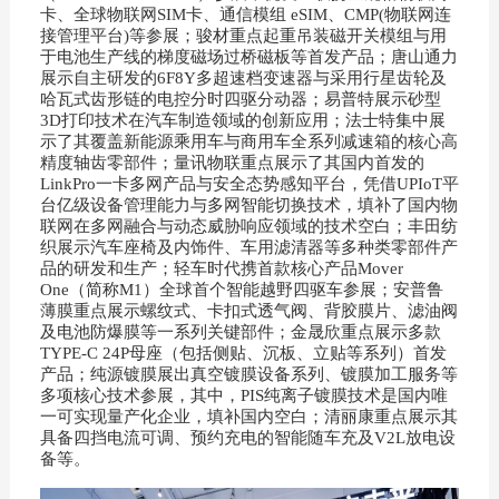
卡、全球物联网SIM卡、通信模组 eSIM、CMP(物联网连
接管理平台)等参展；骏材重点起重吊装磁开关模组与用
于电池生产线的梯度磁场过桥磁板等首发产品；唐山通力
展示自主研发的6F8Y多超速档变速器与采用行星齿轮及
哈瓦式齿形链的电控分时四驱分动器；易普特展示砂型
3D打印技术在汽车制造领域的创新应用；法士特集中展
示了其覆盖新能源乘用车与商用车全系列减速箱的核心高
精度轴齿零部件；量讯物联重点展示了其国内首发的
LinkPro一卡多网产品与安全态势感知平台，凭借UPIoT平
台亿级设备管理能力与多网智能切换技术，填补了国内物
联网在多网融合与动态威胁响应领域的技术空白；丰田纺
织展示汽车座椅及内饰件、车用滤清器等多种类零部件产
品的研发和生产；轻车时代携首款核心产品Mover
One（简称M1）全球首个智能越野四驱车参展；安普鲁
薄膜重点展示螺纹式、卡扣式透气阀、背胶膜片、滤油阀
及电池防爆膜等一系列关键部件；金晟欣重点展示多款
TYPE-C 24P母座（包括侧贴、沉板、立贴等系列）首发
产品；纯源镀膜展出真空镀膜设备系列、镀膜加工服务等
多项核心技术参展，其中，PIS纯离子镀膜技术是国内唯
一可实现量产化企业，填补国内空白；清丽康重点展示其
具备四挡电流可调、预约充电的智能随车充及V2L放电设
备等。