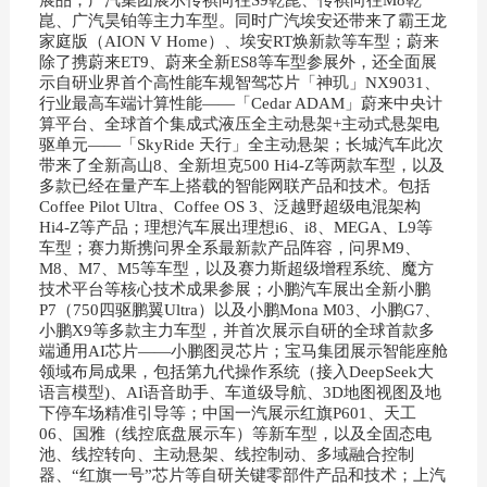
崑、广汽昊铂等主力车型。同时广汽埃安还带来了霸王龙
家庭版（AION V Home）、埃安RT焕新款等车型；蔚来
除了携蔚来ET9、蔚来全新ES8等车型参展外，还全面展
示自研业界首个高性能车规智驾芯片「神玑」NX9031、
行业最高车端计算性能——「Cedar ADAM」蔚来中央计
算平台、全球首个集成式液压全主动悬架+主动式悬架电
驱单元——「SkyRide 天行」全主动悬架；长城汽车此次
带来了全新高山8、全新坦克500 Hi4-Z等两款车型，以及
多款已经在量产车上搭载的智能网联产品和技术。包括
Coffee Pilot Ultra、Coffee OS 3、泛越野超级电混架构
Hi4-Z等产品；理想汽车展出理想i6、i8、MEGA、L9等
车型；赛力斯携问界全系最新款产品阵容，问界M9、
M8、M7、M5等车型，以及赛力斯超级增程系统、魔方
技术平台等核心技术成果参展；小鹏汽车展出全新小鹏
P7（750四驱鹏翼Ultra）以及小鹏Mona M03、小鹏G7、
小鹏X9等多款主力车型，并首次展示自研的全球首款多
端通用AI芯片——小鹏图灵芯片；宝马集团展示智能座舱
领域布局成果，包括第九代操作系统（接入DeepSeek大
语言模型)、AI语音助手、车道级导航、3D地图视图及地
下停车场精准引导等；中国一汽展示红旗P601、天工
06、国雅（线控底盘展示车）等新车型，以及全固态电
池、线控转向、主动悬架、线控制动、多域融合控制
器、“红旗一号”芯片等自研关键零部件产品和技术；上汽