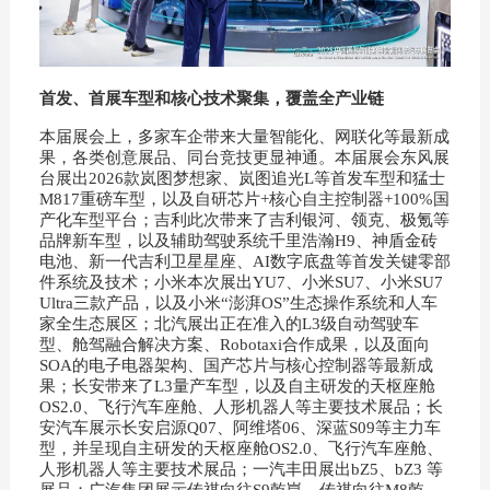
首发、首展车型和核心技术聚集，覆盖全产业链
本届展会上，多家车企带来大量智能化、网联化等最新成
果，各类创意展品、同台竞技更显神通。本届展会东风展
台展出2026款岚图梦想家、岚图追光L等首发车型和猛士
M817重磅车型，以及自研芯片+核心自主控制器+100%国
产化车型平台；吉利此次带来了吉利银河、领克、极氪等
品牌新车型，以及辅助驾驶系统千里浩瀚H9、神盾金砖
电池、新一代吉利卫星星座、AI数字底盘等首发关键零部
件系统及技术；小米本次展出YU7、小米SU7、小米SU7
Ultra三款产品，以及小米“澎湃OS”生态操作系统和人车
家全生态展区；北汽展出正在准入的L3级自动驾驶车
型、舱驾融合解决方案、Robotaxi合作成果，以及面向
SOA的电子电器架构、国产芯片与核心控制器等最新成
果；长安带来了L3量产车型，以及自主研发的天枢座舱
OS2.0、飞行汽车座舱、人形机器人等主要技术展品；长
安汽车展示长安启源Q07、阿维塔06、深蓝S09等主力车
型，并呈现自主研发的天枢座舱OS2.0、飞行汽车座舱、
人形机器人等主要技术展品；一汽丰田展出bZ5、bZ3 等
展品；广汽集团展示传祺向往S9乾崑、传祺向往M8乾