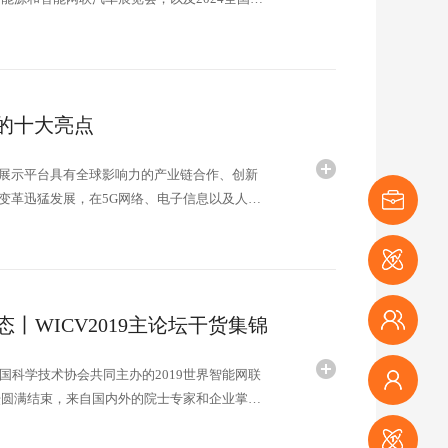
配套活动不仅聚...
后的十大亮点
展示平台具有全球影响力的产业链合作、创新
变革迅猛发展，在5G网络、电子信息以及人工
的战略方向，以及惠及人类安全...
展商登记
媒体登记
丨WICV2019主论坛干货集锦
观众登记
科学技术协会共同主办的2019世界智能网联
坛圆满结束，来自国内外的院士专家和企业掌门
，解读智能网联汽车的发展的方方面面。小编整理
参会登记