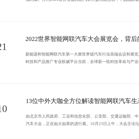
能驾驶测试赛、自动驾驶未来城市嘉年华、智驾汽车消费周等系列
2022世界智能网联汽车大会展览会，背
21
新能源和智能网联汽车第一大展世界级汽车行业高端会议和展览
科技和产品推广专业权威平台当前，全球新一轮科技革命与产业
智能等创新技术的推动下，智能网联汽车已成为全球汽车产业发展
13位中外大咖全方位解读智能网联汽车生态
10
由北京市人民政府、工业和信息化部、公安部、交通运输部、中国
汽车大会，正在如火如荼的进行着。10月23日上午，大会主论
人等13位重磅嘉宾，基于本次大会主题“共建生态 智领未来”
了13位嘉宾的核心观点，以飨读者。