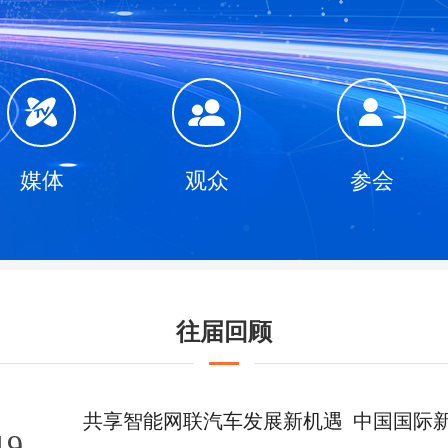
媒体
观众
参会
往届回顾
19