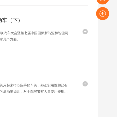
赛事登记
电动车（下）
返回顶部
网联汽车大会暨第七届中国国际新能源和智能网
哪几个方面。
辆用起来得心应手的车辆，那么实用性和已有
的燃油车如此，对于能够节省大量使用费用的
内最大的新能源和智能网联汽车专业车展——
联汽车展览会中的几款新能源汽车为例，看看其