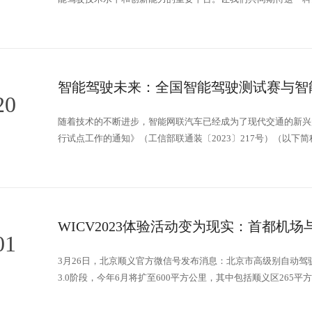
智能驾驶未来：全国智能驾驶测试赛与智
20
随着技术的不断进步，智能网联汽车已经成为了现代交通的新兴
行试点工作的通知》（工信部联通装〔2023〕217号）（以
件。该通知详细规定了智能网联汽车准入和上路通行试点的工作安
01
3月26日，北京顺义官方微信号发布消息：北京市高级别自动驾
3.0阶段，今年6月将扩至600平方公里，其中包括顺义区26
展，首都机场和新国展之间将开通无人驾驶接驳专线。在2023年9