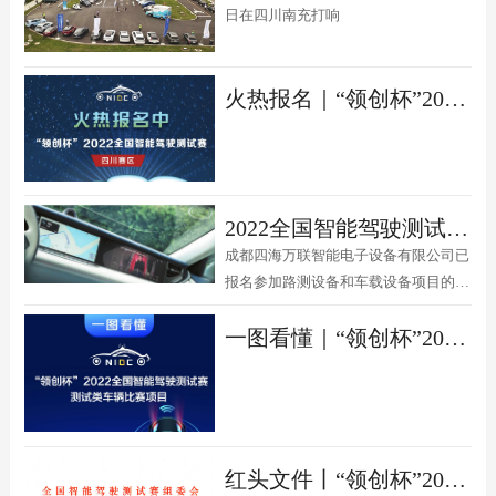
日在四川南充打响
火热报名｜“领创杯”2022全国智能驾驶测试赛四川赛区
2022全国智能驾驶测试赛赛队风采：成都四海万联智能电子设备有限公司
成都四海万联智能电子设备有限公司已
报名参加路测设备和车载设备项目的比
赛
一图看懂｜“领创杯”2022全国智能驾驶测试赛比赛项目（测试类车辆）
红头文件丨“领创杯”2022全国智能驾驶测试赛即将开赛