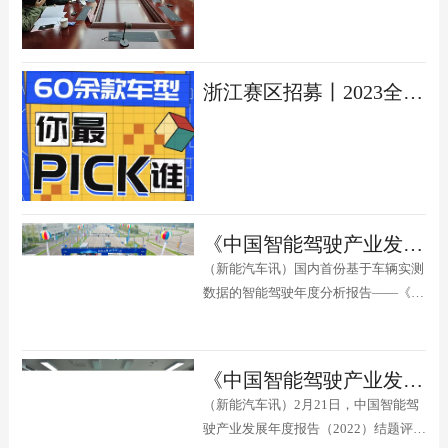
新一轮科技革命和产业变革，全球竞争
格局加速重构。我国正在全面推动汽车
电动化、网联化、智能化协同发展，智
能网联汽车呈现出强劲发展势头。世界
浙江赛区招募丨2023全国智能驾驶测试赛 ，谁来参赛你说了算！
智能网联汽车大会暨中国国际新能源和
智能网联汽车展览会（英文简
称“WICV”）...
《中国智能驾驶产业发展年度报告（2022）》将于3月10日发布
（新能汽车讯）国内首份基于车辆实测
数据的智能驾驶年度分析报告——《中
国智能驾驶产业发展年度报告
（2022）》，将于3月10日正式发布。
该报告是在工业和信息化部装备工业发
《中国智能驾驶产业发展年度报告（2022）》专家评审会在京召开
展中心、中国汽车工业协会、中国电工
（新能汽车讯）2月21日，中国智能驾
技术学会、中国汽车工业咨询委员会、
驶产业发展年度报告（2022）结题评审
中国电子商会智能电动汽车专业委员