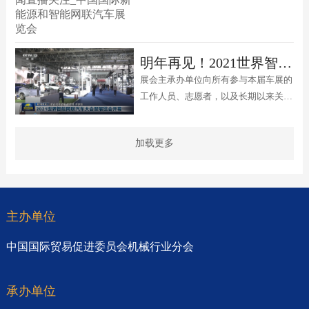
明年再见！2021世界智能网联汽车大会暨展览会在京圆满落幕
展会主承办单位向所有参与本届车展的
工作人员、志愿者，以及长期以来关注
和支持我们的参展商朋友、媒体朋友、
观众朋友们表示由衷地感谢。2022年9
加载更多
月，热忱欢迎国内外各界人士继续相聚
北京顺义！
主办单位
中国国际贸易促进委员会机械行业分会
承办单位