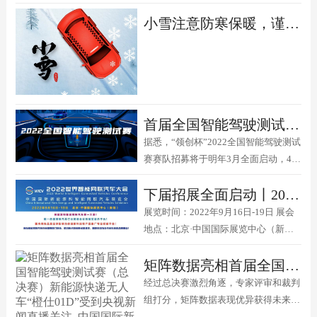
此次活动的线上展会为期30天，实现24
小雪注意防寒保暖，谨慎驾驶
小时全天候内容输出，多维度地展现参
展展品，采用语音、文字和视频等多样
的方式沟通，实时互动，为展商、观众
提供线上线下一体化的沉浸式互动体
验。
首届全国智能驾驶测试赛圆满收官 下届大赛将于2022年3月启动
据悉，“领创杯”2022全国智能驾驶测试
赛赛队招募将于明年3月全面启动，4月
至9月初在全国举办预赛、区域赛，9月
下届招展全面启动丨2022世界智能网联汽车大会（WICV 2022）暨中国国际新能源和智能网联汽车展览会
16日-19日将在2022世界智能网联汽车
大会期间举办总决赛并颁发奖金和荣誉
展览时间：2022年9月16日-19日 展会
证书。2022全国智能驾驶测试赛将全面
地点：北京·中国国际展览中心（新
升级，竞赛亮点异彩纷呈，敬请期待！
馆） 展览面积：50，000平方米(预计)
矩阵数据亮相首届全国智能驾驶测试赛（总决赛）新能源快递无人车“橙仕01D”受到央视新闻直播关注
经过总决赛激烈角逐，专家评审和裁判
组打分，矩阵数据表现优异获得未来出
行创新应用奖。